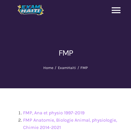
Skip
to
Tog
content
Nav
Cours et correction
9e année
FMP
Baccalauréat
Home
ExamHaiti
FMP
Université
Sponsors
FMP, Ana et physio 1997-2019
FMP Anatomie, Biologie Animal, physiologie,
A propos
Chimie 2014-2021