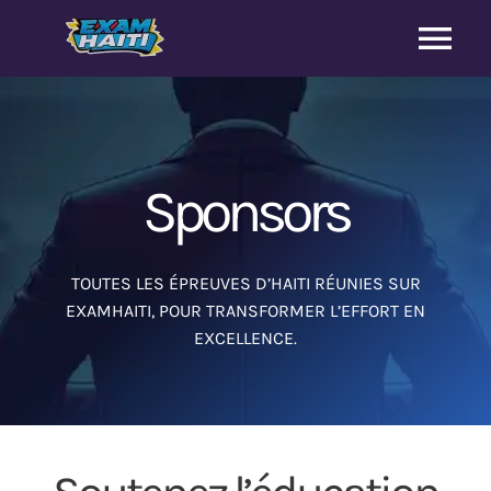
Skip
to
Tog
content
Nav
Cours et correction
9e année
Sponsors
Baccalauréat
TOUTES LES ÉPREUVES D’HAITI RÉUNIES SUR
EXAMHAITI, POUR TRANSFORMER L’EFFORT EN
Université
EXCELLENCE.
Sponsors
A propos